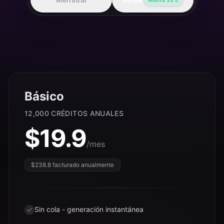
Ahorra 33%
Básico
12,000 CRÉDITOS ANUALES
$
19.9
/mes
$
238.8
facturado anualmente
Sin cola - generación instantánea